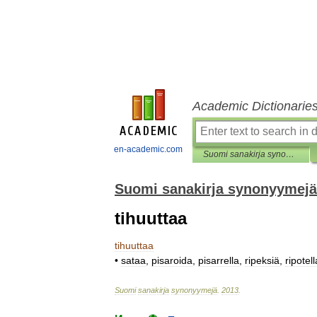
Academic Dictionarie
en-academic.com
Suomi sanakirja synonyymejä
Suomi sanakirja synonyymejä
tihuuttaa
tihuuttaa
•
sataa
,
pisaroida
,
pisarrella
,
ripeksiä
,
ripotell
Suomi
sanakirja
synonyymejä
.
2013
.