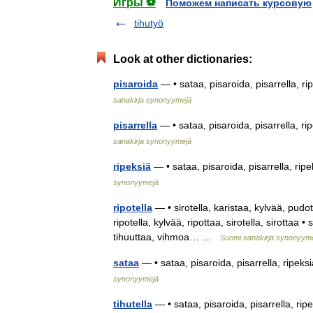
Игры ⚽
Поможем написать курсовую
tihutyö
Look at other dictionaries:
pisaroida
— • sataa, pisaroida, pisarrella, ri
sanakirja synonyymejä
pisarrella
— • sataa, pisaroida, pisarrella, rip
sanakirja synonyymejä
ripeksiä
— • sataa, pisaroida, pisarrella, ripe
synonyymejä
ripotella
— • sirotella, karistaa, kylvää, pudotel
ripotella, kylvää, ripottaa, sirotella, sirottaa • 
tihuuttaa, vihmoa… …
Suomi sanakirja synonyym
sataa
— • sataa, pisaroida, pisarrella, ripeksi
synonyymejä
tihutella
— • sataa, pisaroida, pisarrella, ripe