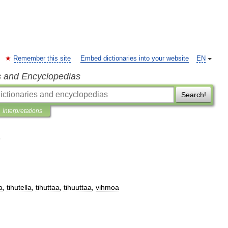
Remember this site
Embed dictionaries into your website
EN
s and Encyclopedias
Search!
Interpretations
a
,
tihutella
,
tihuttaa
,
tihuuttaa
,
vihmoa